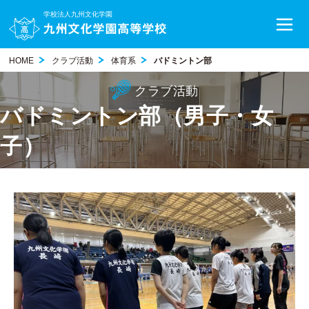
学校法人九州文化学園
HOME
クラブ活動
体育系
バドミントン部
クラブ活動
バドミントン部（男子・女
子）