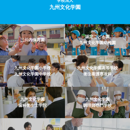
学校法人
九州文化学園
認定こども園
三川内保育園
九州文化学園幼稚園
九州文化学園小学校
九州文化学園高等学校
九州文化学園中学校
衛生看護専攻科
九州文化学園
九州文化学園
歯科衛生士学院
調理師専門学校