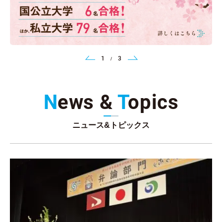
1
3
/
N
ews &
T
opics
ニュース&トピックス