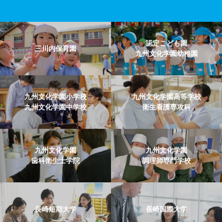
認定こども園
三川内保育園
九州文化学園幼稚園
九州文化学園小学校
九州文化学園高等学校
九州文化学園中学校
衛生看護専攻科
九州文化学園
九州文化学園
歯科衛生士学院
調理師専門学校
長崎短期大学
長崎国際大学