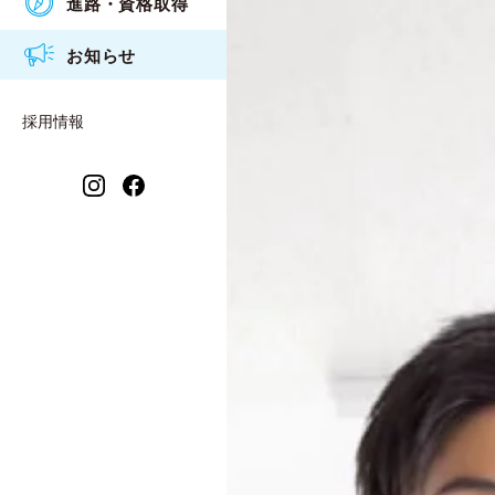
進路・資格取得
アクセス
食物調理科
衛生看護専攻科入試概要
2026年度
お知らせ
情報公開
衛生看護科
2025年度
保育福祉科 保育コース
採用情報
2024年度
保育福祉科 福祉コース
2023年度
衛生看護専攻科
2021年度
2022年度
2020年度
2019年度