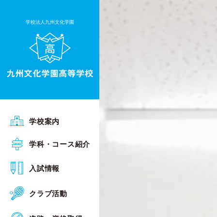
学校法人九州文化学園
ごあいさつ
学校案内
沿革
普通科 Sアカデミーコース
学科・コース紹介
行事予定
普通科 Sグローバルコース
オープンスクール
入試情報
施設・設備
普通科 総合進学コース
入試相談会
クラブ活動
校章・校歌
普通科 キャリアデザインコース
入試概要