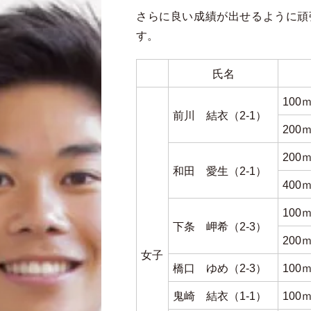
さらに良い成績が出せるように頑
す。
氏名
100
前川 結衣（2-1）
200
20
和田 愛生（2-1）
40
100
下条 岬希（2-3）
20
女子
橋口 ゆめ（2-3）
100
鬼崎 結衣（1-1）
10