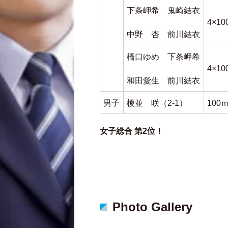
下条岬希 鬼崎結衣
4×1
中野 杏 前川結衣
橋口ゆめ 下条岬希
4×1
和田愛生 前川結衣
男子
榎並 咲（2-1）
10
女子総合 第2位！
Photo Gallery