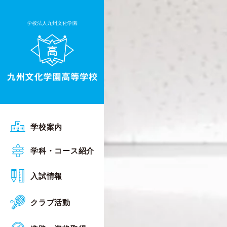
学校法人九州文化学園
ごあいさつ
学校案内
沿革
普通科 Sアカデミーコース
学科・コース紹介
行事予定
普通科 Sグローバルコース
オープンスクール
入試情報
施設・設備
普通科 総合進学コース
入試相談会
クラブ活動
校章・校歌
普通科 キャリアデザインコース
入試概要