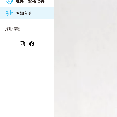
進路・資格取得
アクセス
食物調理科
衛生看護専攻科入試概要
2026年度
お知らせ
情報公開
衛生看護科
2025年度
保育福祉科 保育コース
採用情報
2024年度
保育福祉科 福祉コース
2023年度
衛生看護専攻科
2021年度
2022年度
2020年度
2019年度