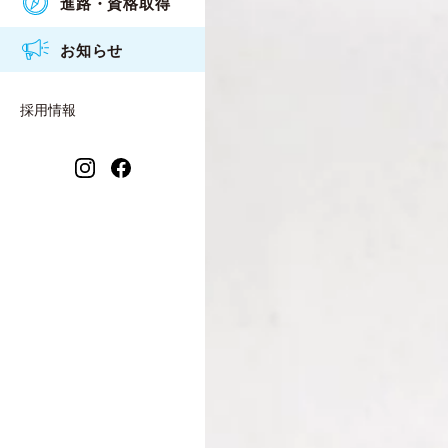
進路・資格取得
アクセス
食物調理科
衛生看護専攻科入試概要
2026年度
お知らせ
情報公開
衛生看護科
2025年度
保育福祉科 保育コース
採用情報
2024年度
保育福祉科 福祉コース
2023年度
衛生看護専攻科
2021年度
2022年度
2020年度
2019年度