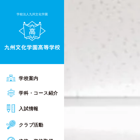
学校法人九州文化学園
ごあいさつ
学校案内
沿革
普通科 Sアカデミーコース
学科・コース紹介
行事予定
普通科 Sグローバルコース
オープンスクール
入試情報
施設・設備
普通科 総合進学コース
入試相談会
クラブ活動
校章・校歌
普通科 キャリアデザインコース
入試概要