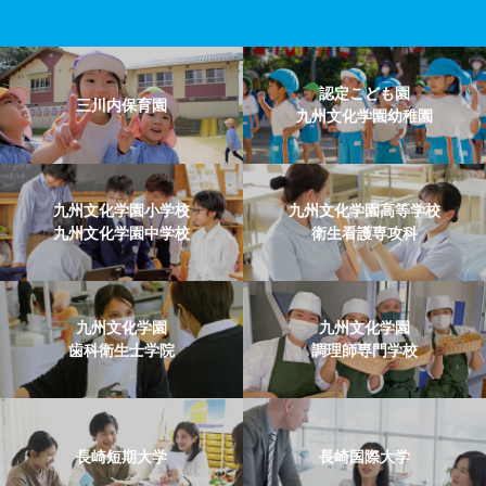
認定こども園
三川内保育園
九州文化学園幼稚園
九州文化学園小学校
九州文化学園高等学校
九州文化学園中学校
衛生看護専攻科
九州文化学園
九州文化学園
歯科衛生士学院
調理師専門学校
長崎短期大学
長崎国際大学