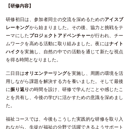
【研修内容】
研修初日は、参加者同士の交流を深めるための
アイスブ
レーキング
から始まりました。その後、協力と挑戦をテ
ーマにした
プロジェクトアドベンチャー
が行われ、チー
ムワークを高める活動に取り組みました。夜には
ナイト
ハイク
を実施し、自然の中での活動を通じて新たな視点
を得る時間となりました。
二日目は
オリエンテーリング
を実施し、周囲の環境を活
用しながら課題を解決する力を養いました。そして最後
に
振り返り
の時間を設け、研修で学んだことや感じたこ
とを共有し、今後の学びに活かすための意識を深めまし
た。
福祉コースでは、今後もこうした実践的な研修を取り入
れながら、生徒が福祉の分野で活躍できるようサポート