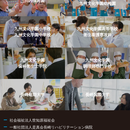
三川内保育園
九州文化学園幼稚園
九州文化学園小学校
九州文化学園高等学校
九州文化学園中学校
衛生看護専攻科
九州文化学園
九州文化学園
歯科衛生士学院
調理師専門学校
長崎短期大学
長崎国際大学
社会福祉法人世知原福祉会
一般社団法人是真会長崎リハビリテーション病院