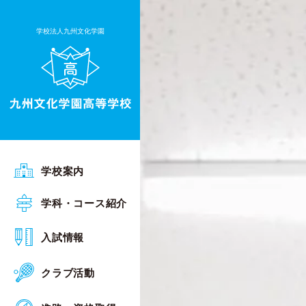
学校法人九州文化学園
ごあいさつ
学校案内
沿革
普通科 Sアカデミーコース
学科・コース紹介
行事予定
普通科 Sグローバルコース
オープンスクール
入試情報
施設・設備
普通科 総合進学コース
入試相談会
クラブ活動
校章・校歌
普通科 キャリアデザインコース
入試概要