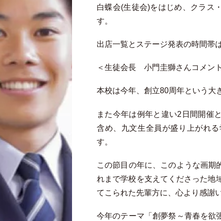
白蝶会(生徒会)をはじめ、クラス
す。
出店一覧とステージ発表の時間帯
＜生徒会長 小門圭獅さんコメン
本校は今年、創立80周年という大
また今年は例年と違い2日間開催
含め、九文生全員が盛り上がれる
す。
この節目の年に、このような画期
れまで学校を支えてくださった地域
てこられた先輩方に、心より感謝
今年のテーマ「創夢祭～青春を欲