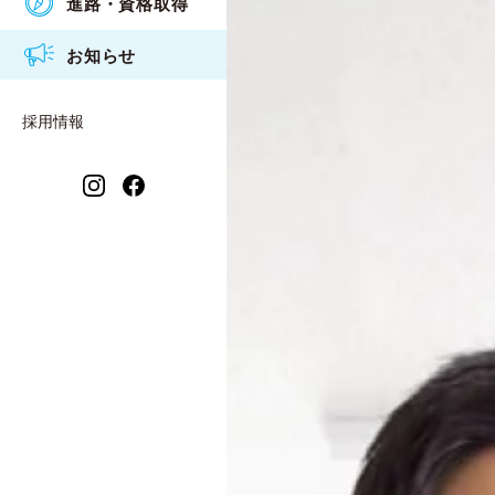
進路・資格取得
アクセス
食物調理科
衛生看護専攻科入試概要
2026年度
お知らせ
情報公開
衛生看護科
2025年度
保育福祉科 保育コース
採用情報
2024年度
保育福祉科 福祉コース
2023年度
衛生看護専攻科
2021年度
2022年度
2020年度
2019年度