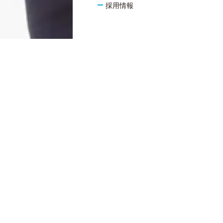
採用情報
KYUSHU BUNKA GAKUEN GROUP
認定こども園
九州
九州文化学園幼稚園
九州
九州文化学園
長
調理師専門学校