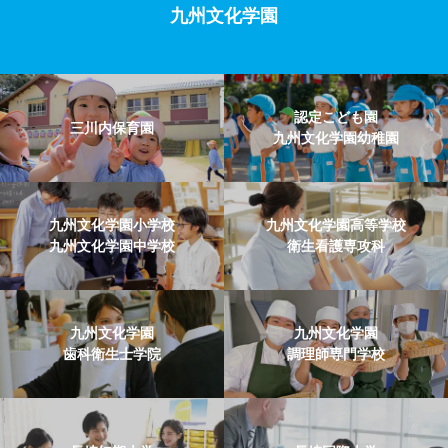
九州文化学園
認定こども園
三川内保育園
九州文化学園幼稚園
九州文化学園小学校
九州文化学園高等学校
九州文化学園中学校
衛生看護専攻科
九州文化学園
九州文化学園
歯科衛生士学院
調理師専門学校