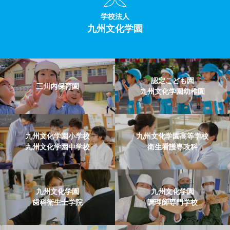
学校法人
九州文化学園
認定こども園
三川内保育園
九州文化学園幼稚園
九州文化学園小学校
九州文化学園高等学校
九州文化学園中学校
衛生看護専攻科
九州文化学園
九州文化学園
歯科衛生士学院
調理師専門学校