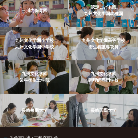
認定こども園
三川内保育園
九州文化学園幼稚園
九州文化学園小学校
九州文化学園高等学校
九州文化学園中学校
衛生看護専攻科
九州文化学園
九州文化学園
歯科衛生士学院
調理師専門学校
長崎短期大学
長崎国際大学
社会福祉法人世知原福祉会