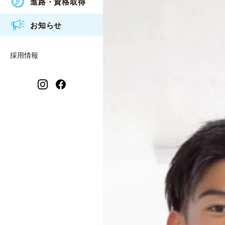
進路・資格取得
アクセス
食物調理科
衛生看護専攻科入試概要
2026年度
お知らせ
情報公開
衛生看護科
2025年度
保育福祉科 保育コース
採用情報
2024年度
保育福祉科 福祉コース
2023年度
衛生看護専攻科
2021年度
2022年度
2020年度
2019年度