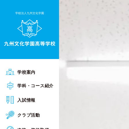
学校法人九州文化学園
ごあいさつ
学校案内
沿革
普通科 Sアカデミーコース
学科・コース紹介
行事予定
普通科 Sグローバルコース
オープンスクール
入試情報
施設・設備
普通科 総合進学コース
入試相談会
クラブ活動
校章・校歌
普通科 キャリアデザインコース
入試概要