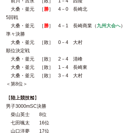
前川・吉永 ［敗］ 1－4 西陵
大桑・釜元 ［
勝
］ 4－0 長崎北
5回戦
大桑・釜元 ［
勝
］ 4－1 長崎商業（
九州大会へ
）
準々決勝
大桑・釜元 ［敗］ 0－4 大村
順位決定戦
大桑・釜元 ［敗］ 2－4 清峰
大桑・釜元 ［敗］ 1－4 長崎東
大桑・釜元 ［敗］ 3－4 大村
＜第8位＞
【
陸上競技🎽
】
男子3000mSC決勝
柴山英士 8位
七田颯太 16位
山口洋夢 17位