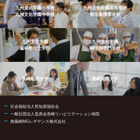
九州文化学園小学校
九州文化学園高等学校
九州文化学園中学校
衛生看護専攻科
九州文化学園
九州文化学園
歯科衛生士学院
調理師専門学校
長崎短期大学
長崎国際大学
社会福祉法人世知原福祉会
一般社団法人是真会長崎リハビリテーション病院
南風崎MGレヂデンス株式会社