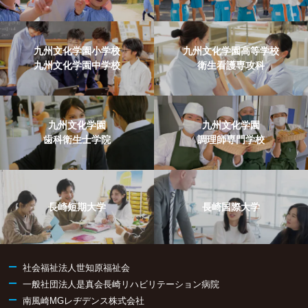
九州文化学園小学校
九州文化学園高等学校
九州文化学園中学校
衛生看護専攻科
九州文化学園
九州文化学園
歯科衛生士学院
調理師専門学校
長崎短期大学
長崎国際大学
社会福祉法人世知原福祉会
一般社団法人是真会長崎リハビリテーション病院
南風崎MGレヂデンス株式会社