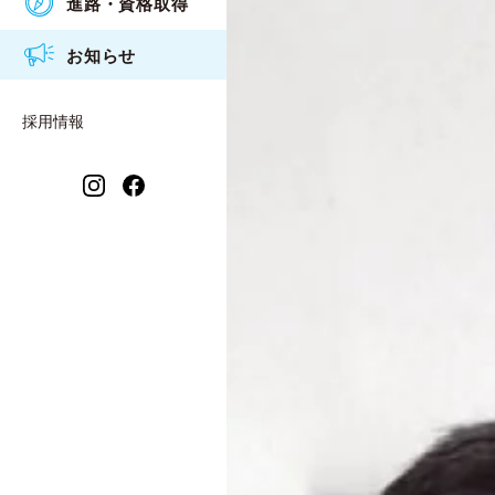
進路・資格取得
アクセス
食物調理科
衛生看護専攻科入試概要
2026年度
お知らせ
情報公開
衛生看護科
2025年度
保育福祉科 保育コース
採用情報
2024年度
保育福祉科 福祉コース
2023年度
衛生看護専攻科
2021年度
2022年度
2020年度
2019年度