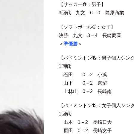
【サッカー⚽：男子】
3回戦 九文 6－0 島原商業
【ソフトボール⚾：女子】
決勝 九文 3－4 長崎商業
＜
準優勝
＞
【バドミントン🏸：男子個人シン
1回戦
石田 0－2 小浜
山下 0－2 奈留
上林山 0－2 長崎南
【バドミントン🏸：女子個人シン
1回戦
出本 1－2 長崎日大
原田 0－2 長崎女子