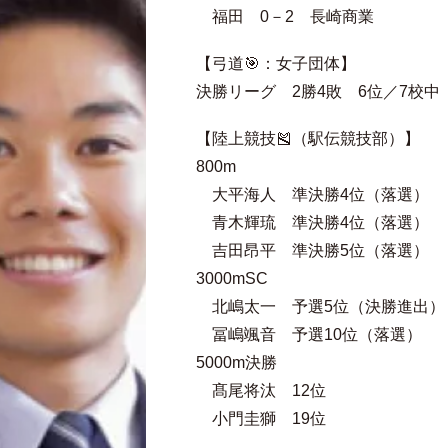
福田 0－2 長崎商業
【弓道🎯：女子団体】
決勝リーグ 2勝4敗 6位／7校中
【陸上競技🎽（駅伝競技部）】
800m
大平海人 準決勝4位（落選）
青木輝琉 準決勝4位（落選）
吉田昂平 準決勝5位（落選）
3000mSC
北嶋太一 予選5位（決勝進出）
冨嶋颯音 予選10位（落選）
5000m決勝
髙尾将汰 12位
小門圭獅 19位