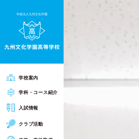
学校法人九州文化学園
ごあいさつ
学校案内
沿革
普通科 Sアカデミーコース
学科・コース紹介
行事予定
普通科 Sグローバルコース
オープンスクール
入試情報
施設・設備
普通科 総合進学コース
入試相談会
クラブ活動
校章・校歌
普通科 キャリアデザインコース
入試概要