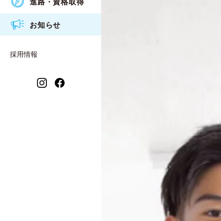
進路・資格取得
アクセス
食物調理科
衛生看護専攻科入試概要
2026年度
お知らせ
情報公開
衛生看護科
2025年度
保育福祉科 保育コース
採用情報
2024年度
保育福祉科 福祉コース
2023年度
衛生看護専攻科
2021年度
2022年度
2020年度
2019年度