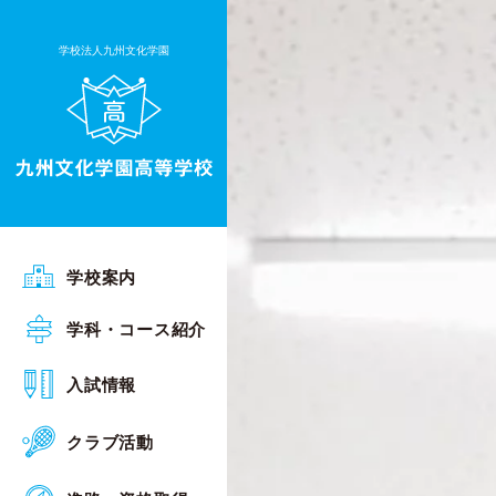
学校法人九州文化学園
ごあいさつ
学校案内
沿革
普通科 Sアカデミーコース
学科・コース紹介
行事予定
普通科 Sグローバルコース
オープンスクール
入試情報
施設・設備
普通科 総合進学コース
入試相談会
クラブ活動
校章・校歌
普通科 キャリアデザインコース
入試概要