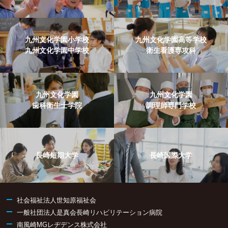
九州文化学園小学校
九州文化学園高等学校
九州文化学園中学校
衛生看護専攻科
九州文化学園
九州文化学園
歯科衛生士学院
調理師専門学校
長崎短期大学
長崎国際大学
社会福祉法人世知原福祉会
一般社団法人是真会長崎リハビリテーション病院
南風崎MGレヂデンス株式会社