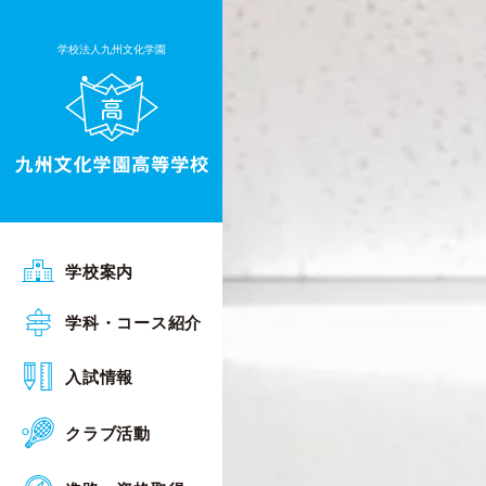
学校法人九州文化学園
ごあいさつ
学校案内
沿革
普通科 Sアカデミーコース
学科・コース紹介
行事予定
普通科 Sグローバルコース
オープンスクール
入試情報
施設・設備
普通科 総合進学コース
入試相談会
クラブ活動
校章・校歌
普通科 キャリアデザインコース
入試概要