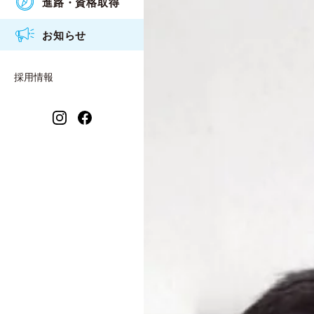
進路・資格取得
アクセス
食物調理科
衛生看護専攻科入試概要
2026年度
お知らせ
情報公開
衛生看護科
2025年度
保育福祉科 保育コース
採用情報
2024年度
保育福祉科 福祉コース
2023年度
衛生看護専攻科
2021年度
2022年度
2020年度
2019年度