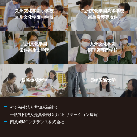
九州文化学園小学校
九州文化学園高等学校
九州文化学園中学校
衛生看護専攻科
九州文化学園
九州文化学園
歯科衛生士学院
調理師専門学校
長崎短期大学
長崎国際大学
社会福祉法人世知原福祉会
一般社団法人是真会長崎リハビリテーション病院
南風崎MGレヂデンス株式会社