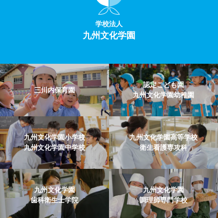
学校法人
九州文化学園
認定こども園
三川内保育園
九州文化学園幼稚園
九州文化学園小学校
九州文化学園高等学校
九州文化学園中学校
衛生看護専攻科
九州文化学園
九州文化学園
歯科衛生士学院
調理師専門学校