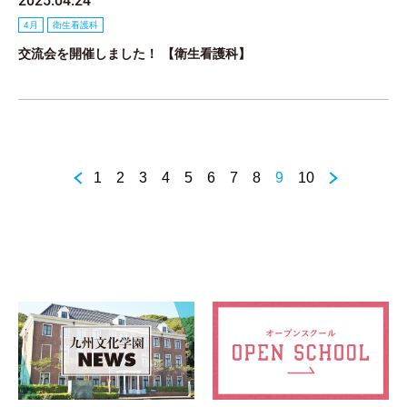
2025.04.24
4月
衛生看護科
交流会を開催しました！ 【衛生看護科】
1
2
3
4
5
6
7
8
9
10